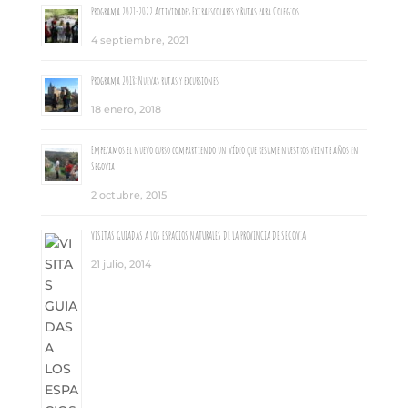
Programa 2021-2022 Actividades Extraescolares y Rutas para Colegios
4 septiembre, 2021
Programa 2018: Nuevas rutas y excursiones
18 enero, 2018
Empezamos el nuevo curso compartiendo un vídeo que resume nuestros veinte años en
Segovia
2 octubre, 2015
VISITAS GUIADAS A LOS ESPACIOS NATURALES DE LA PROVINCIA DE SEGOVIA
21 julio, 2014