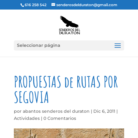
616 258 542
senderosdelduraton@gmail.com
Seleccionar página
PROPUESTAS de RUTAS POR
SEGOVIA
por
abantos senderos del duraton
|
Dic 6, 2011
|
Actividades
|
0 Comentarios