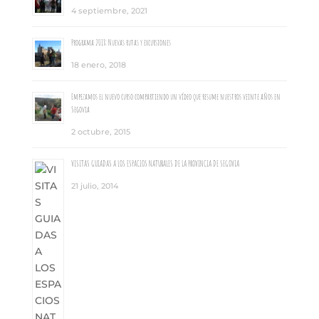
4 septiembre, 2021
Programa 2018: Nuevas rutas y excursiones
18 enero, 2018
Empezamos el nuevo curso compartiendo un vídeo que resume nuestros veinte años en
Segovia
2 octubre, 2015
VISITAS GUIADAS A LOS ESPACIOS NATURALES DE LA PROVINCIA DE SEGOVIA
21 julio, 2014