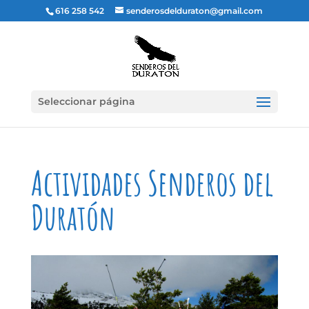
616 258 542
senderosdelduraton@gmail.com
Seleccionar página
Actividades Senderos del
Duratón