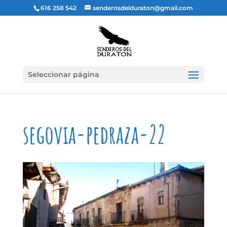
616 258 542
senderosdelduraton@gmail.com
Seleccionar página
segovia-pedraza-22